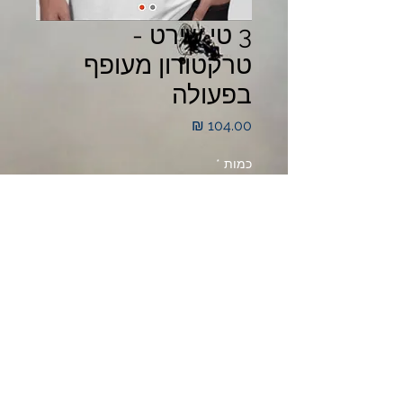
3 טי שירט -
טרקטורון מעופף
בפעולה
מחיר
כמות
*
הוספה לעגלת קניות
דברו עם הקפטן 📞